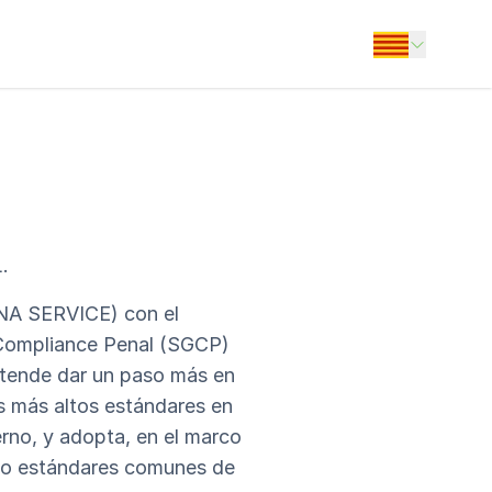
Open options
.
A SERVICE) con el
e Compliance Penal (SGCP)
etende dar un paso más en
s más altos estándares en
erno, y adopta, en el marco
omo estándares comunes de