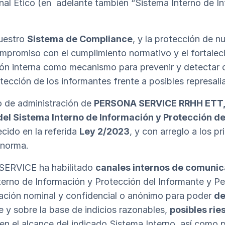
al Ético (en adelante también “Sistema Interno de In
nuestro
Sistema de Compliance
, y la protección de n
promiso con el cumplimiento normativo y el fortalecim
ón interna como mecanismo para prevenir y detectar c
tección de los informantes frente a posibles represali
o de administración de
PERSONA SERVICE RRHH ETT,
del Sistema Interno de Información y Protección d
cido en la referida
Ley 2/2023
, y con arreglo a los pr
 norma.
SERVICE ha habilitado
canales internos de comunic
terno de Información y Protección del Informante y 
ción nominal y confidencial o anónimo para poder
de
e y sobre la base de indicios razonables,
posibles rie
en el alcance del indicado Sistema Interno, así como 