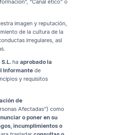
formación”, “Canal ético” o
uestra imagen y reputación,
iento de la cultura de la
onductas irregulares, así
as.
 S.L.
ha
aprobado la
el Informante
de
incipios y requisitos
ación de
Personas Afectadas”) como
nunciar o poner en su
sgos, incumplimientos o
para trasladar
consultas o