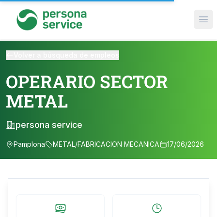
persona service
Ope
Volver a búsqueda de empleos
OPERARIO SECTOR
METAL
persona service
Pamplona
METAL/FABRICACION MECANICA
17/06/2026